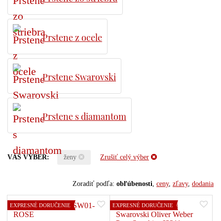
Prstene z ocele
Prstene Swarovski
Prstene s diamantom
VÁŠ VÝBER:
ženy
Zrušiť celý výber
Zoradiť podľa:
obľúbenosti
,
ceny
,
zľavy
,
dodania
EXPRESNÉ DORUČENIE
EXPRESNÉ DORUČENIE