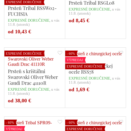
Prsteň Tribal RSGL08
EXPRESNÉ DORUČENIE
Prsteň Tribal RSSW02-
EXPRESNÉ DORUČENIE,
u vás
FUCHSIA
11.8. (utorok)
od 8,45 €
EXPRESNÉ DORUČENIE,
u vás
11.8. (utorok)
Počet variant: 1
Počet variant: 1
od 10,43 €
EXPRESNÉ DORUČENIE
- 60%
VÝPREDAJ
Prsteň z chirurgickej
EXPRESNÉ DORUČENIE
Prsteň s krištáľmi
ocele RSS78
Swarovski Oliver Weber
EXPRESNÉ DORUČENIE,
u vás
Gaudi Drac 41110R
11.8. (utorok)
od 1,69 €
EXPRESNÉ DORUČENIE,
u vás
11.8. (utorok)
Počet variant: 1
Počet variant: 2
od 38,00 €
- 60%
- 60%
VÝPREDAJ
EXPRESNÉ DORUČENIE