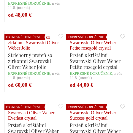
Large 63222
EXPRESNÉ DORUČENIE,
u vás
11.8. (utorok)
Počet variant: 1
Počet variant: 1
od 48,00 €
EXPRESNÉ DORUČENIE
EXPRESNÉ DORUČENIE
Strieborný prsteň so
Prsteň s krištálmi
zirkónmi Swarovski
Swarovski Oliver Weber
Oliver Weber Jolie
Petite rosegold crystal
EXPRESNÉ DORUČENIE,
u vás
EXPRESNÉ DORUČENIE,
u vás
11.8. (utorok)
11.8. (utorok)
Počet variant: 1
Počet variant: 1
od 60,00 €
od 44,00 €
EXPRESNÉ DORUČENIE
EXPRESNÉ DORUČENIE
Prsteň s krištálmi
Prsteň s krištálmi
Swarovski Oliver Weber
Swarovski Oliver Weber