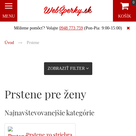
0
MENU
KOŠÍK
Môžeme pomôcť? Volajte
0948 773 759
(Pon-Pia: 9:00-15:00)
Úvod
Prstene
ZOBRAZIŤ FILTER
Prstene pre ženy
Najnavštevovanejšie kategórie
Prstene zo striebra