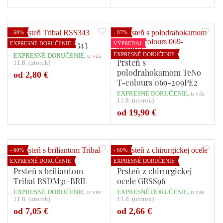
- 60%
- 87%
Prsteň Tribal RSS343
EXPRESNÉ DORUČENIE
VÝPREDAJ
EXPRESNÉ DORUČENIE
EXPRESNÉ DORUČENIE,
u vás
Prsteň s
11.8. (utorok)
polodrahokamom TeNo
od 2,80 €
T-colours 069-209PE2
EXPRESNÉ DORUČENIE,
u vás
11.8. (utorok)
Počet variant: 1
Počet variant: 1
od 19,90 €
- 60%
- 60%
EXPRESNÉ DORUČENIE
EXPRESNÉ DORUČENIE
Prsteň s briliantom
Prsteň z chirurgickej
Tribal RSDM31-BRIL
ocele GRSS96
EXPRESNÉ DORUČENIE,
u vás
EXPRESNÉ DORUČENIE,
u vás
11.8. (utorok)
11.8. (utorok)
Počet variant: 1
Počet variant: 1
od 7,05 €
od 2,66 €