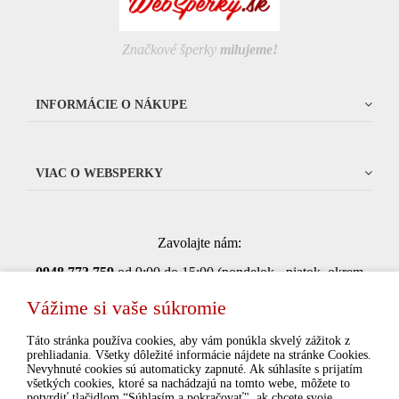
Značkové šperky
milujeme!
INFORMÁCIE O NÁKUPE
VIAC O WEBSPERKY
Zavolajte nám:
0948 773 75
9
od 9:00 do 15:00 (pondelok - piatok, okrem
štátnych sviatkov)
Vážime si vaše súkromie
Táto stránka používa cookies, aby vám ponúkla skvelý zážitok z
prehliadania. Všetky dôležité informácie nájdete na stránke Cookies.
Súhlasím so spracovaním osobných údajov pre
Nevyhnuté cookies sú automaticky zapnuté. Ak súhlasíte s prijatím
marketingové účely.
Ochrana osobných údajov
všetkých cookies, ktoré sa nachádzajú na tomto webe, môžete to
potvrdiť tlačidlom “Súhlasím a pokračovať", ak chcete svoje