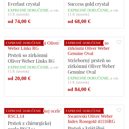
Everlast crystal
Success gold crystal
EXPRESNÉ DORUČENIE,
u vás
EXPRESNÉ DORUČENIE,
u vás
11.8. (utorok)
11.8. (utorok)
Počet variant: 1
Počet variant: 1
od 74,00 €
od 68,00 €
EXPRESNÉ DORUČENIE
EXPRESNÉ DORUČENIE
Prsteň so zirkónmi
Strieborný prsteň so
Oliver Weber Links RG
zirkónmi Oliver Weber
EXPRESNÉ DORUČENIE,
u vás
Genuine Oval
11.8. (utorok)
od 20,00 €
EXPRESNÉ DORUČENIE,
u vás
11.8. (utorok)
Počet variant: 1
Počet variant: 1
od 84,00 €
EXPRESNÉ DORUČENIE
EXPRESNÉ DORUČENIE
Prsteň z chirurgickej
Prsteň s krištáľmi
ocele RSCL14