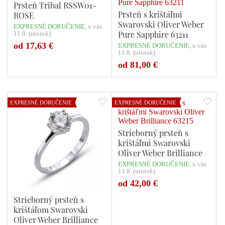
Prsteň Tribal RSSW01-
Prsteň s krištáľmi
ROSE
Swarovski Oliver Weber
EXPRESNÉ DORUČENIE,
u vás
Pure Sapphire 63211
11.8. (utorok)
od 17,63 €
EXPRESNÉ DORUČENIE,
u vás
11.8. (utorok)
Počet variant: 1
Počet variant: 1
od 81,00 €
EXPRESNÉ DORUČENIE
EXPRESNÉ DORUČENIE
Strieborný prsteň s
krištáľmi Swarovski
Oliver Weber Brilliance
63215
EXPRESNÉ DORUČENIE,
u vás
11.8. (utorok)
od 42,00 €
Strieborný prsteň s
krištáľom Swarovski
Oliver Weber Brilliance