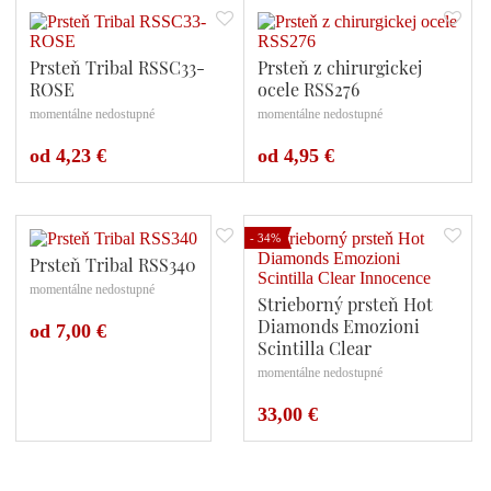
Prsteň Tribal RSSC33-
Prsteň z chirurgickej
ROSE
ocele RSS276
momentálne nedostupné
momentálne nedostupné
Počet variant: 1
Počet variant: 1
od 4,23 €
od 4,95 €
- 34%
Prsteň Tribal RSS340
momentálne nedostupné
Strieborný prsteň Hot
Diamonds Emozioni
od 7,00 €
Scintilla Clear
Innocence
momentálne nedostupné
Počet variant: 1
33,00 €