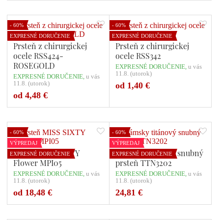
- 60%
- 60%
EXPRESNÉ DORUČENIE
EXPRESNÉ DORUČENIE
Prsteň z chirurgickej
Prsteň z chirurgickej
ocele RSS424-
ocele RSS342
ROSEGOLD
EXPRESNÉ DORUČENIE,
u vás
11.8. (utorok)
EXPRESNÉ DORUČENIE,
u vás
11.8. (utorok)
od 1,40 €
Počet variant: 2
Počet variant: 1
od 4,48 €
- 60%
- 60%
VÝPREDAJ
VÝPREDAJ
Prsteň MISS SIXTY
Dámsky titánový snubný
EXPRESNÉ DORUČENIE
EXPRESNÉ DORUČENIE
Flower MPI05
prsteň TTN3202
EXPRESNÉ DORUČENIE,
u vás
EXPRESNÉ DORUČENIE,
u vás
11.8. (utorok)
11.8. (utorok)
Počet variant: 1
od 18,48 €
24,81 €