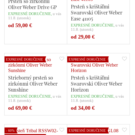
Prsteň so zirkónmi
Prsteň s krištáľmi
Oliver Weber Drive GP
Swarovski Oliver Weber
EXPRESNÉ DORUČENIE,
u vás
Ease 41105
11.8. (utorok)
od 59,00 €
EXPRESNÉ DORUČENIE,
u vás
11.8. (utorok)
Počet variant: 1
Počet variant: 1
od 29,00 €
EXPRESNÉ DORUČENIE
EXPRESNÉ DORUČENIE
Strieborný prsteň so
Prsteň s krištáľmi
zirkónmi Oliver Weber
Swarovski Oliver Weber
Sunshine
Horizon
EXPRESNÉ DORUČENIE,
u vás
EXPRESNÉ DORUČENIE,
u vás
11.8. (utorok)
11.8. (utorok)
Počet variant: 1
Počet variant: 1
od 69,00 €
od 34,00 €
- 60%
EXPRESNÉ DORUČENIE