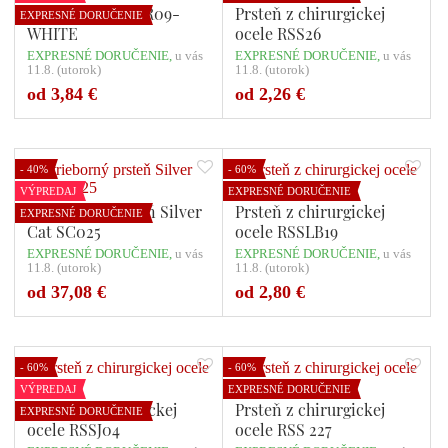
Prsteň Tribal SPR09-
Prsteň z chirurgickej
EXPRESNÉ DORUČENIE
WHITE
ocele RSS26
EXPRESNÉ DORUČENIE,
u vás
EXPRESNÉ DORUČENIE,
u vás
11.8. (utorok)
11.8. (utorok)
Počet variant: 1
Počet variant: 1
od 3,84 €
od 2,26 €
- 40%
- 60%
VÝPREDAJ
EXPRESNÉ DORUČENIE
Strieborný prsteň Silver
Prsteň z chirurgickej
EXPRESNÉ DORUČENIE
Cat SC025
ocele RSSLB19
EXPRESNÉ DORUČENIE,
u vás
EXPRESNÉ DORUČENIE,
u vás
11.8. (utorok)
11.8. (utorok)
Počet variant: 1
Počet variant: 4
od 37,08 €
od 2,80 €
- 60%
- 60%
VÝPREDAJ
EXPRESNÉ DORUČENIE
Prsteň z chirurgickej
Prsteň z chirurgickej
EXPRESNÉ DORUČENIE
ocele RSSJ04
ocele RSS 227