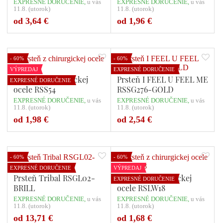
EXPRESNÉ DORUČENIE,
u vás
EXPRESNÉ DORUČENIE,
u vás
11.8. (utorok)
11.8. (utorok)
Počet variant: 2
Počet variant: 1
od 3,64 €
od 1,96 €
- 60%
- 60%
VÝPREDAJ
EXPRESNÉ DORUČENIE
Prsteň z chirurgickej
Prsteň I FEEL U FEEL ME
EXPRESNÉ DORUČENIE
ocele RSS54
RSSG276-GOLD
EXPRESNÉ DORUČENIE,
u vás
EXPRESNÉ DORUČENIE,
u vás
11.8. (utorok)
11.8. (utorok)
Počet variant: 1
Počet variant: 1
od 1,98 €
od 2,54 €
- 60%
- 60%
EXPRESNÉ DORUČENIE
VÝPREDAJ
Prsteň Tribal RSGL02-
Prsteň z chirurgickej
EXPRESNÉ DORUČENIE
BRILL
ocele RSLW18
EXPRESNÉ DORUČENIE,
u vás
EXPRESNÉ DORUČENIE,
u vás
11.8. (utorok)
11.8. (utorok)
Počet variant: 1
Počet variant: 1
od 13,71 €
od 1,68 €