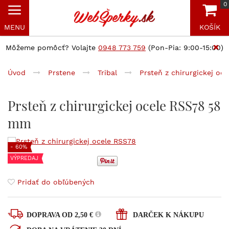
0
MENU
KOŠÍK
Môžeme pomôcť? Volajte
0948 773 759
(Pon-Pia: 9:00-15:00)
Úvod
Prstene
Tribal
Prsteň z chirurgickej oc
Prsteň z chirurgickej ocele RSS78 58
mm
- 60%
VÝPREDAJ
Pridať do obľúbených
DOPRAVA OD 2,50 €
DARČEK K NÁKUPU