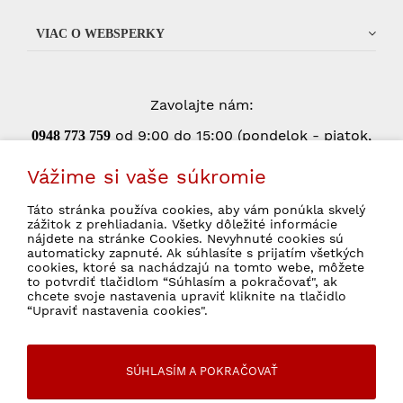
VIAC O WEBSPERKY
Zavolajte nám:
od 9:00 do 15:00 (pondelok - piatok,
0948 773 75
9
okrem štátnych sviatkov)
Vážime si vaše súkromie
Táto stránka používa cookies, aby vám ponúkla skvelý
zážitok z prehliadania. Všetky dôležité informácie
Súhlasím so spracovaním osobných údajov
nájdete na stránke Cookies. Nevyhnuté cookies sú
pre marketingové účely.
Ochrana osobných
automaticky zapnuté. Ak súhlasíte s prijatím všetkých
údajov
cookies, ktoré sa nachádzajú na tomto webe, môžete
to potvrdiť tlačidlom “Súhlasím a pokračovať", ak
chcete svoje nastavenia upraviť kliknite na tlačidlo
“Upraviť nastavenia cookies".
© 2026 WebSperky Všetky práva vyhradené
SÚHLASÍM A POKRAČOVAŤ
Internetový obchod
od
Blueweb s.r.o.