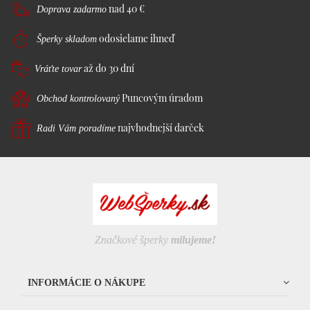
nad 40 €
Doprava zadarmo
odosielame ihneď
Šperky skladom
až do 30 dní
Vráťte tovar
Puncovým úradom
Obchod kontrolovaný
najvhodnejší darček
Radi Vám poradíme
Značkové šperky
milujeme!
INFORMÁCIE O NÁKUPE