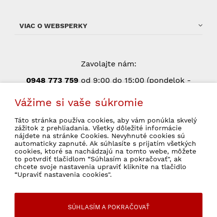
VIAC O WEBSPERKY
Zavolajte nám:
0948 773 75
9
od 9:00 do 15:00 (pondelok -
piatok, okrem štátnych sviatkov)
Vážime si vaše súkromie
Táto stránka používa cookies, aby vám ponúkla skvelý
zážitok z prehliadania. Všetky dôležité informácie
Súhlasím so spracovaním osobných údajov
nájdete na stránke Cookies. Nevyhnuté cookies sú
pre marketingové účely.
Ochrana osobných
automaticky zapnuté. Ak súhlasíte s prijatím všetkých
údajov
cookies, ktoré sa nachádzajú na tomto webe, môžete
to potvrdiť tlačidlom “Súhlasím a pokračovať", ak
chcete svoje nastavenia upraviť kliknite na tlačidlo
“Upraviť nastavenia cookies".
© 2026 WebSperky Všetky práva vyhradené
SÚHLASÍM A POKRAČOVAŤ