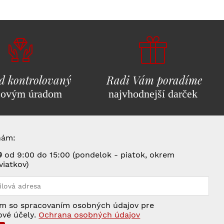
d kontrolovaný
Radi Vám poradíme
covým úradom
najvhodnejší darček
nám:
od 9:00 do 15:00 (pondelok - piatok, okrem
9
viatkov)
m so spracovaním osobných údajov pre
ové účely.
Ochrana osobných údajov