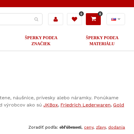
0
0
ŠPERKY PODĽA
ŠPERKY PODĽA
ZNAČIEK
MATERIÁLU
rstene, náušnice, prívesky alebo náramky. Ponúkame
d výrobcov ako sú
JKBox
Friedrich Lederwaren
Gold
,
,
Zoradiť podľa:
,
ceny
,
zľavy
,
dodania
obľúbenosti