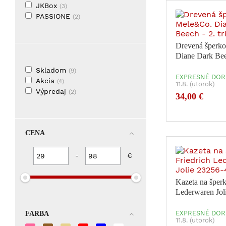
JKBox
(3)
PASSIONE
(2)
Drevená šperk
Diane Dark Beec
Skladom
(9)
EXPRESNÉ DOR
Akcia
(4)
11.8. (utorok)
Výpredaj
(2)
34,00 €
CENA
-
€
Kazeta na šperk
Lederwaren Jol
EXPRESNÉ DOR
FARBA
11.8. (utorok)