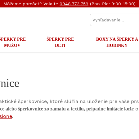
Môžeme pomôcť? Volajte
0948 773 759
(Pon-Pia: 9:00-15:00)
ŠPERKY PRE
ŠPERKY PRE
BOXY NA ŠPERKY A
MUŽOV
DETI
HODINKY
nice
raktické šperkovnice, ktoré slúžia na uloženie pre vaše p
o
e alebo šperkovnice zo zamatu a textilu, prípadne imitácie kože
sione
.