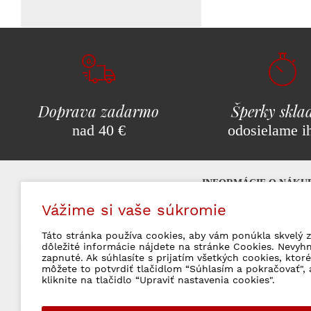
Doprava zadarmo
Šperky skl
nad 40 €
odosielame i
INFORMÁCIE O NÁKU
Vážime si vaše súkromie
Najčastejšie otázky (F
Možnosti platby
Táto stránka používa cookies, aby vám ponúkla skvelý z
Značkové šperky
milujeme!
Poštovné a doprava
dôležité informácie nájdete na stránke Cookies. Nevyh
zapnuté. Ak súhlasíte s prijatím všetkých cookies, kto
Obchodné podmienky
môžete to potvrdiť tlačidlom “Súhlasím a pokračovať", 
Vrátenie tovaru a rek
kliknite na tlačidlo “Upraviť nastavenia cookies".
Ochrana osobných úd