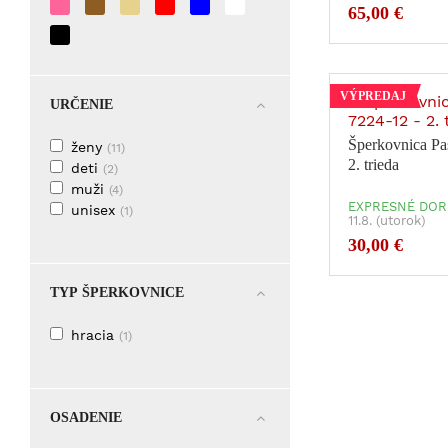
65,00 €
VÝPREDAJ
URČENIE
Šperkovnica Pa
ženy
(11)
2. trieda
deti
(2)
muži
(4)
EXPRESNÉ DOR
unisex
(1)
11.8. (utorok)
30,00 €
TYP ŠPERKOVNICE
hracia
(1)
OSADENIE