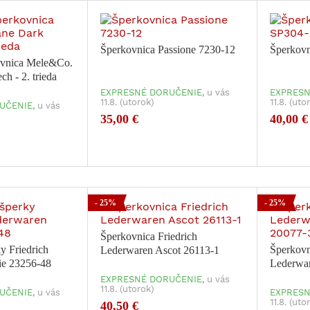
Šperkovnica Passione 7230-12
Šperkov
ovnica Mele&Co.
h - 2. trieda
EXPRESNÉ DORUČENIE,
u vás
EXPRESN
11.8. (utorok)
11.8. (uto
UČENIE,
u vás
35,00 €
40,00 €
- 25%
- 25%
Šperkovnica Friedrich
y Friedrich
Šperkovn
Lederwaren Ascot 26113-1
ie 23256-48
Lederwa
EXPRESNÉ DORUČENIE,
u vás
11.8. (utorok)
UČENIE,
u vás
EXPRESN
11.8. (uto
40,50 €