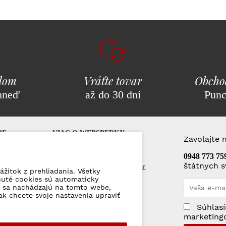
adom
Vráťte tovar
Obcho
hneď
až do 30 dní
Pun
PE
VIAC O WEBSPERKY
Zavolajte 
AQ)
Darčekové poukážky
0948 773 75
štátnych s
Veľkoobchod a veľkoodber
ážitok z prehliadania. Všetky
Kontakty
nuté cookies sú automaticky
ré sa nachádzajú na tomto webe,
ak chcete svoje nastavenia upraviť
lamácie
Súhlasí
ajov
marketing