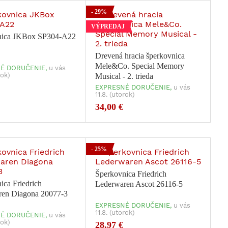
- 29%
VÝPREDAJ
nica JKBox SP304-A22
Drevená hracia šperkovnica
Mele&Co. Special Memory
É DORUČENIE,
u vás
rok)
Musical - 2. trieda
EXPRESNÉ DORUČENIE,
u vás
11.8. (utorok)
34,00 €
- 25%
Šperkovnica Friedrich
ica Friedrich
Lederwaren Ascot 26116-5
ren Diagona 20077-3
EXPRESNÉ DORUČENIE,
u vás
11.8. (utorok)
É DORUČENIE,
u vás
rok)
28,97 €