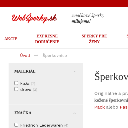
Značkové šperky
milujeme!
EXPRESNÉ
ŠPERKY PRE
AKCIE
DORUČENIE
ŽENY
Úvod
Šperkovnice
MATERIÁL
Šperkov
koža
(7)
drevo
(3)
Originálne a p
kožené šperkovnic
Pack
alebo
Pas
ZNAČKA
Friedrich Lederwaren
(4)