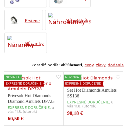
Prstene
Náhrdelníky
Náramky
Zoradiť podľa:
,
ceny
,
zľavy
,
dodania
obľúbenosti
NOVINKA
NOVINKA
EXPRESNÉ DORUČENIE
EXPRESNÉ DORUČENIE
Set Hot Diamonds Amulets
Prívesok Hot Diamonds
SS136
Diamond Amulets DP723
EXPRESNÉ DORUČENIE,
u
vás 11.8. (utorok)
EXPRESNÉ DORUČENIE,
u
vás 11.8. (utorok)
90,18 €
60,50 €