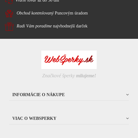
Vráťte tovar
až do 30 dní
Obchod kontrolovaný
Puncovým úradom
Radi Vám poradíme
najvhodnejší darček
Značkové šperky
milujeme!
INFORMÁCIE O NÁKUPE
VIAC O WEBSPERKY