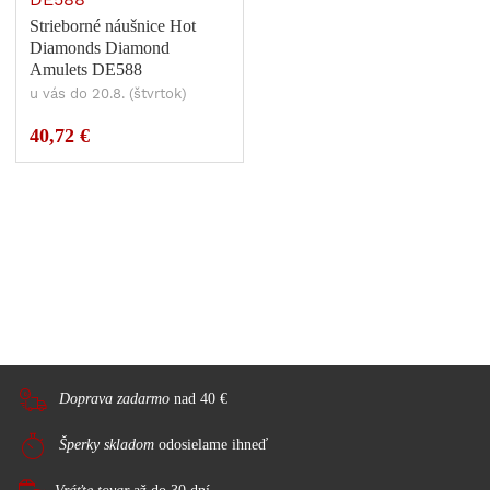
Strieborné náušnice Hot
Diamonds Diamond
Amulets DE588
u vás do 20.8. (štvrtok)
40,72 €
Doprava zadarmo
nad 40 €
Šperky skladom
odosielame ihneď