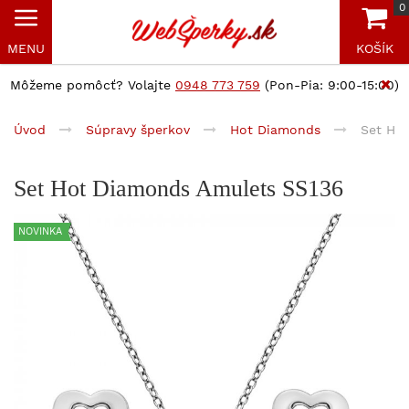
0
MENU
KOŠÍK
Môžeme pomôcť? Volajte
0948 773 759
(Pon-Pia: 9:00-15:00)
Úvod
Súpravy šperkov
Hot Diamonds
Set Ho
Set Hot Diamonds Amulets SS136
NOVINKA