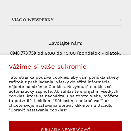
VIAC O WEBSPERKY
Zavolajte nám:
od 9:00 do 15:00 (pondelok - piatok,
0948 773 75
9
okrem štátnych sviatkov)
Vážime si vaše súkromie
Táto stránka používa cookies, aby vám ponúkla skvelý
zážitok z prehliadania. Všetky dôležité informácie
Súhlasím so spracovaním osobných údajov
nájdete na stránke Cookies. Nevyhnuté cookies sú
pre marketingové účely.
Ochrana osobných
automaticky zapnuté. Ak súhlasíte s prijatím všetkých
údajov
cookies, ktoré sa nachádzajú na tomto webe, môžete
to potvrdiť tlačidlom “Súhlasím a pokračovať", ak
chcete svoje nastavenia upraviť kliknite na tlačidlo
“Upraviť nastavenia cookies".
© 2026 WebSperky Všetky práva vyhradené
SÚHLASÍM A POKRAČOVAŤ