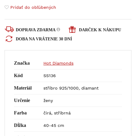
Pridať do obľúbených
DOPRAVA ZDARMA
DARČEK K NÁKUPU
DOBA NA VRÁTENIE 30 DNÍ
Značka
Hot Diamonds
Kód
SS136
Materiál
stříbro 925/1000, diamant
Určenie
ženy
Farba
čirá, stříbrná
Dĺžka
40-45 cm