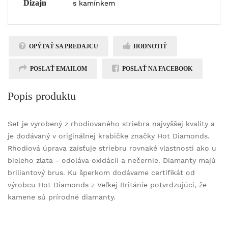
Dizajn
s kamínkem
OPÝTAŤ SA PREDAJCU
HODNOTIŤ
POSLAŤ EMAILOM
POSLAŤ NA FACEBOOK
Popis produktu
Set je vyrobený z rhodiovaného striebra najvyššej kvality a
je dodávaný v originálnej krabičke značky Hot Diamonds.
Rhodiová úprava zaisťuje striebru rovnaké vlastnosti ako u
bieleho zlata - odoláva oxidácii a nečernie. Diamanty majú
briliantový brus. Ku šperkom dodávame certifikát od
výrobcu Hot Diamonds z Veľkej Británie potvrdzujúci, že
kamene sú prírodné diamanty.