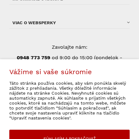
VIAC O WEBSPERKY
Zavolajte nám:
0948 773 75
9
od 9:00 do 15:00 (pondelok -
piatok, okrem štátnych sviatkov)
Vážime si vaše súkromie
Táto stránka používa cookies, aby vám ponúkla skvelý
zážitok z prehliadania. Všetky dôležité informácie
Súhlasím so spracovaním osobných údajov
nájdete na stránke Cookies. Nevyhnuté cookies sú
pre marketingové účely.
Ochrana osobných
automaticky zapnuté. Ak súhlasíte s prijatím všetkých
údajov
cookies, ktoré sa nachádzajú na tomto webe, môžete
to potvrdiť tlačidlom “Súhlasím a pokračovať", ak
chcete svoje nastavenia upraviť kliknite na tlačidlo
“Upraviť nastavenia cookies".
© 2026 WebSperky Všetky práva vyhradené
SÚHLASÍM A POKRAČOVAŤ