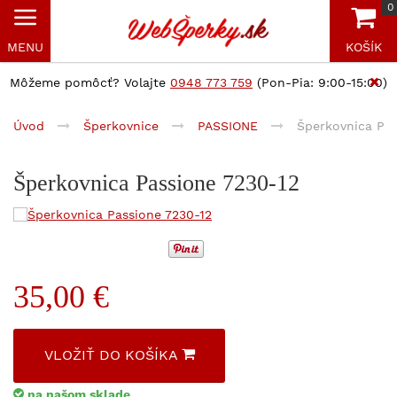
0
MENU
KOŠÍK
Môžeme pomôcť? Volajte
0948 773 759
(Pon-Pia: 9:00-15:00)
Úvod
Šperkovnice
PASSIONE
Šperkovnica Pas
Šperkovnica Passione 7230-12
35,00 €
VLOŽIŤ DO KOŠÍKA
na našom sklade