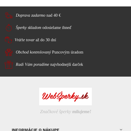
Doprava zadarmo
nad 40 €
Šperky skladom
odosielame ihneď
Vráťte tovar
až do 30 dní
Obchod kontrolovaný
Puncovým úradom
Radi Vám poradíme
najvhodnejší darček
Značkové šperky
milujeme!
INFORMÁCIE O NÁKUPE