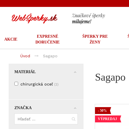
Značkové šperky
milujeme!
EXPRESNÉ
ŠPERKY PRE
AKCIE
DORUČENIE
ŽENY
Úvod
Sagapo
MATERIÁL
Sagapo
chirurgická oceľ
(2)
ZNAČKA
- 50%
VÝPREDAJ