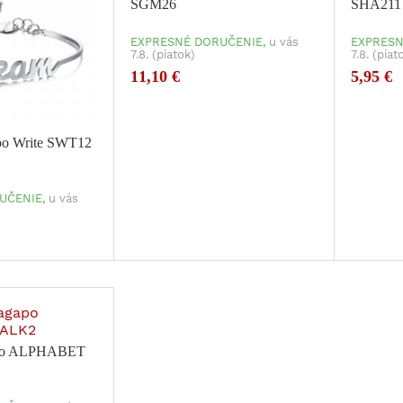
SGM26
SHA211
EXPRESNÉ DORUČENIE,
u vás
EXPRESN
7.8. (piatok)
7.8. (piat
11,10 €
5,95 €
po Write SWT12
UČENIE,
u vás
apo ALPHABET