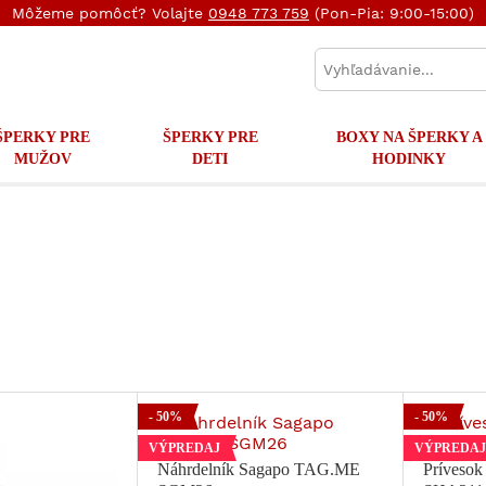
Môžeme pomôcť? Volajte
0948 773 759
(Pon-Pia: 9:00-15:00)
ŠPERKY PRE
ŠPERKY PRE
BOXY NA ŠPERKY A
MUŽOV
DETI
HODINKY
- 50%
- 50%
VÝPREDAJ
VÝPREDAJ
Náhrdelník Sagapo TAG.ME
Príveso