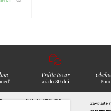
UČENIE,
u vás
adom
Vráťte tovar
Obcho
hneď
až do 30 dní
Pun
PE
VIAC O WEBSPERKY
Zavolajte 