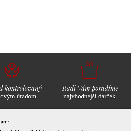
d kontrolovaný
Radi Vám poradíme
covým úradom
najvhodnejší darček
nám: