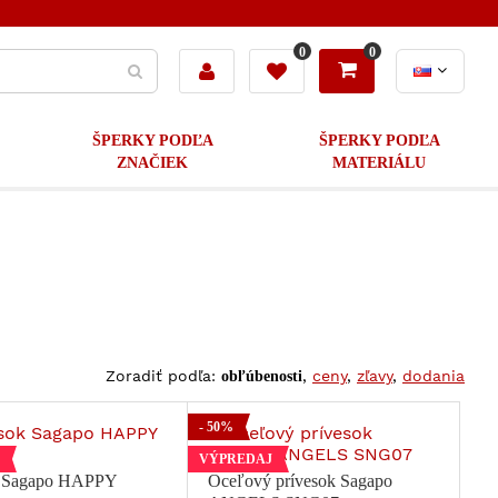
0
0
ŠPERKY PODĽA
ŠPERKY PODĽA
ZNAČIEK
MATERIÁLU
Zoradiť podľa:
,
ceny
,
zľavy
,
dodania
obľúbenosti
- 50%
VÝPREDAJ
k Sagapo HAPPY
Oceľový prívesok Sagapo