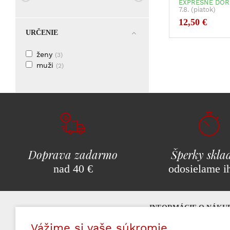
EXPRESNÉ DOR
7.8. (piatok)
12,50 €
URČENIE
ženy
(3)
muži
(2)
Doprava zadarmo
Šperky skl
nad 40 €
odosielame i
INFORMÁCIE O NÁKU
Vážime si vaše súkromie