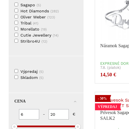
Sagapo
(5)
Hot Diamonds
(282)
Oliver Weber
(123)
Tribal
(41)
Morellato
(19)
Cutie Jewellery
(14)
Stribro4U
(12)
Náramok Saga
Friedrich Lederwaren
(10)
Rebel & Rose
(8)
ESPRIT
(5)
EXPRESNÉ DOR
Cutie Diamonds
(4)
7.8. (piatok)
JKBox
Výpredaj
(4)
(5)
14,50 €
Kuku
Skladom
(4)
(5)
Miss sixty
(2)
Zero Collection
(2)
PASSIONE
(2)
- 50%
CENA
TeNo
(1)
VÝPREDAJ
Silver Cat
(1)
Prívesok Sag
Tommy Hilfiger
-
€
(1)
SALK2