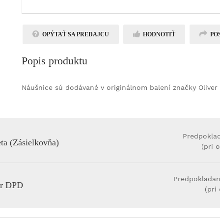
OPÝTAŤ SA PREDAJCU
HODNOTIŤ
PO
Popis produktu
Náušnice sú dodávané v originálnom balení značky Oliver
Predpokla
ta (Zásielkovňa)
(pri 
Predpokladan
ér DPD
(pri