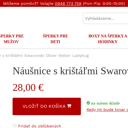
Môžeme pomôcť? Volajte
0948 773 759
(Pon-Pia: 9:00-15:00)
ŠPERKY PRE
ŠPERKY PRE
BOXY NA ŠPERKY A
MUŽOV
DETI
HODINKY
 s krištáľmi Swarovski Oliver Weber Ladybug
Náušnice s krištáľmi Swar
28,00 €
na našom sklade
VLOŽIŤ DO KOŠÍKA
Kedy mi bude tovar 
Pridať do obľúbených