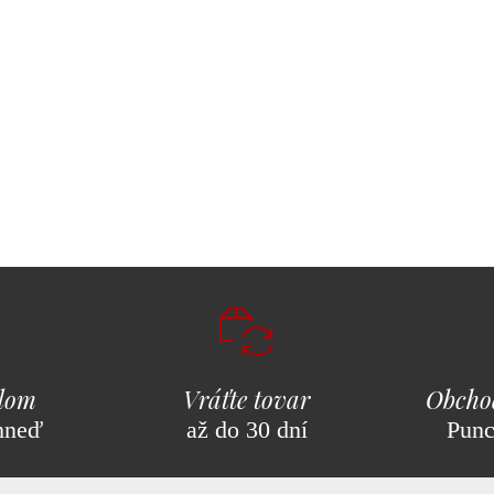
adom
Vráťte tovar
Obcho
hneď
až do 30 dní
Pun