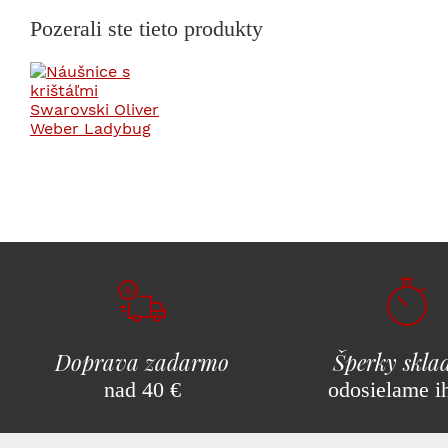
Pozerali ste tieto produkty
Doprava zadarmo
Šperky skl
nad 40 €
odosielame i