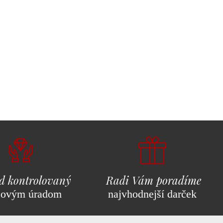
d kontrolovaný
Radi Vám poradíme
covým úradom
najvhodnejší darček