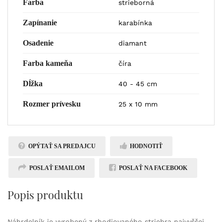
Farba
strieborná
Zapínanie
karabínka
Osadenie
diamant
Farba kameňa
číra
Dĺžka
40 - 45 cm
Rozmer prívesku
25 x 10 mm
OPÝTAŤ SA PREDAJCU
HODNOTIŤ
POSLAŤ EMAILOM
POSLAŤ NA FACEBOOK
Popis produktu
Náhrdelník je vyrobený z rhodiovaného striebra najvyššej