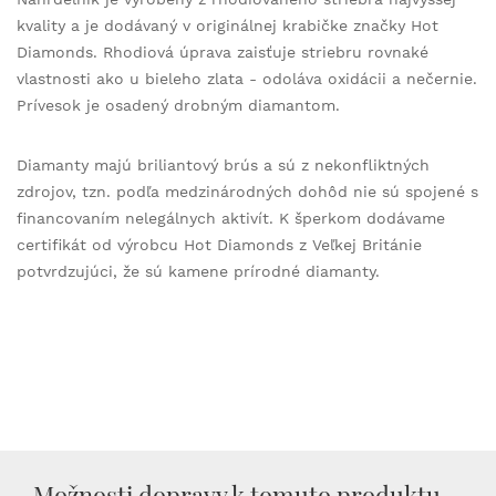
kvality a je dodávaný v originálnej krabičke značky Hot
Diamonds. Rhodiová úprava zaisťuje striebru rovnaké
vlastnosti ako u bieleho zlata - odoláva oxidácii a nečernie.
Prívesok je osadený drobným diamantom.
Diamanty majú briliantový brús a sú z nekonfliktných
zdrojov, tzn. podľa medzinárodných dohôd nie sú spojené s
financovaním nelegálnych aktivít. K šperkom dodávame
certifikát od výrobcu Hot Diamonds z Veľkej Británie
potvrdzujúci, že sú kamene prírodné diamanty.
Možnosti dopravy k tomuto produktu