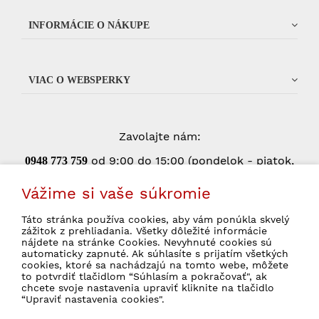
INFORMÁCIE O NÁKUPE
VIAC O WEBSPERKY
Zavolajte nám:
od 9:00 do 15:00 (pondelok - piatok,
0948 773 75
9
okrem štátnych sviatkov)
Vážime si vaše súkromie
Táto stránka používa cookies, aby vám ponúkla skvelý
zážitok z prehliadania. Všetky dôležité informácie
Súhlasím so spracovaním osobných údajov
nájdete na stránke Cookies. Nevyhnuté cookies sú
pre marketingové účely.
Ochrana osobných
automaticky zapnuté. Ak súhlasíte s prijatím všetkých
údajov
cookies, ktoré sa nachádzajú na tomto webe, môžete
to potvrdiť tlačidlom “Súhlasím a pokračovať", ak
chcete svoje nastavenia upraviť kliknite na tlačidlo
“Upraviť nastavenia cookies".