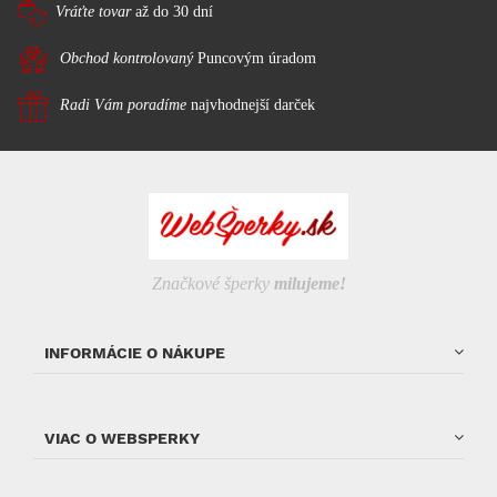
Vráťte tovar
až do 30 dní
Obchod kontrolovaný
Puncovým úradom
Radi Vám poradíme
najvhodnejší darček
Značkové šperky
milujeme!
INFORMÁCIE O NÁKUPE
VIAC O WEBSPERKY