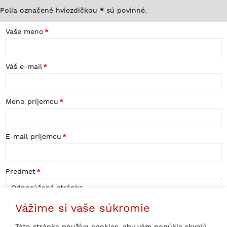
Polia označené hviezdičkou
*
sú povinné.
Vaše meno
Váš e-mail
Meno príjemcu
E-mail príjemcu
Predmet
Vážime si vaše súkromie
Správa
Táto stránka používa cookies, aby vám ponúkla skvelý