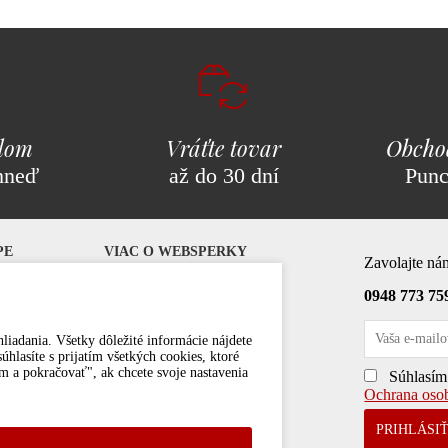
adom
Vráťte tovar
Obcho
hneď
až do 30 dní
Pun
PE
VIAC O WEBSPERKY
Zavolajte ná
0948 773 75
Darčekové poukážky
Veľkoobchod a veľkoodber
Kontakty
liadania. Všetky dôležité informácie nájdete
hlasíte s prijatím všetkých cookies, ktoré
m a pokračovať", ak chcete svoje nastavenia
Súhlasím 
e
Ochrana oso