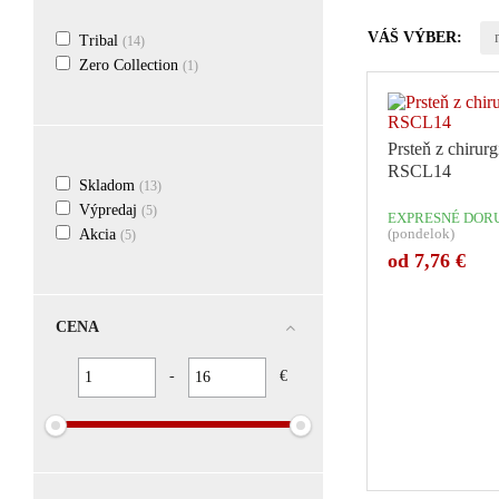
VÁŠ VÝBER:
Tribal
(14)
Zero Collection
(1)
Prsteň z chirurg
RSCL14
Skladom
(13)
Výpredaj
(5)
EXPRESNÉ DORU
(pondelok)
Akcia
(5)
od 7,76 €
CENA
-
€
Počet v