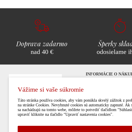
Doprava zadarmo
Šperky skl
nad 40 €
odosielame i
INFORMÁCIE O NÁKU
Najčastejšie otázky (FAQ)
Vážime si vaše súkromie
Možnosti platby
Značkové šperky
milujeme!
Poštovné a doprava
Táto stránka používa cookies, aby vám ponúkla skvelý zážitok z preh
na stránke Cookies. Nevyhnuté cookies sú automaticky zapnuté. Ak sú
Obchodné podmienky
sa nachádzajú na tomto webe, môžete to potvrdiť tlačidlom “Súhlasí
Vrátenie tovaru a reklamáci
upraviť kliknite na tlačidlo “Upraviť nastavenia cookies".
Ochrana osobných údajov