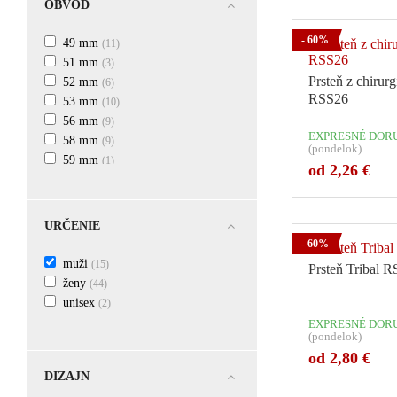
OBVOD
- 60%
49 mm
(11)
51 mm
(3)
Prsteň z chirurg
52 mm
(6)
RSS26
53 mm
(10)
56 mm
(9)
EXPRESNÉ DORU
58 mm
(9)
(pondelok)
59 mm
(1)
od 2,26 €
Počet v
61 mm
(10)
63 mm
(10)
65 mm
(10)
URČENIE
67 mm
(12)
- 60%
70 mm
(8)
muži
(15)
Prsteň Tribal 
ženy
(44)
unisex
(2)
EXPRESNÉ DORU
(pondelok)
od 2,80 €
DIZAJN