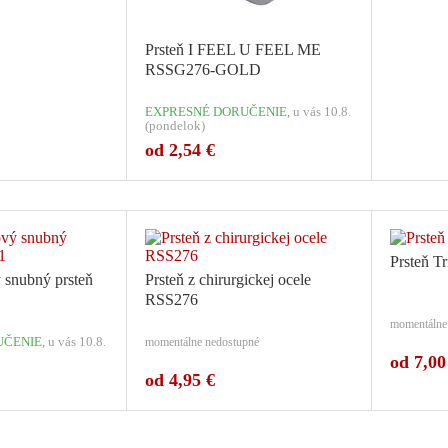
Prsteň I FEEL U FEEL ME
RSSG276-GOLD
EXPRESNÉ DORUČENIE,
u vás 10.8.
(pondelok)
od 2,54 €
ariant: 1
Počet variant: 1
Prsteň T
 snubný prsteň
Prsteň z chirurgickej ocele
RSS276
momentálne
ČENIE,
u vás 10.8.
momentálne nedostupné
od 7,00
od 4,95 €
Počet variant: 1