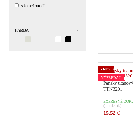
s kameňom
(2)
FARBA
Počet v
- 60%
VÝPREDAJ
Pánsky titánový
TTN3201
EXPRESNÉ DORU
(pondelok)
15,52 €