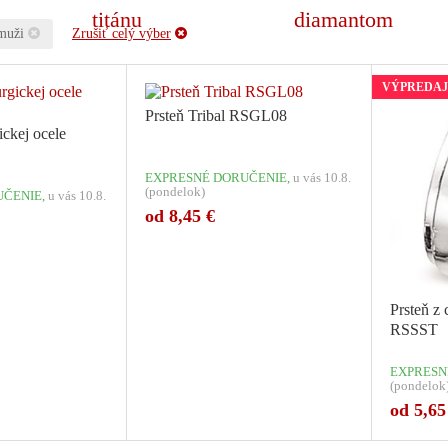
muži
Zrušiť celý výber
VÝPREDAJ
Prsteň Tribal RSGL08
ickej ocele
EXPRESNÉ DORUČENIE,
u vás 10.8.
(pondelok)
ČENIE,
u vás 10.8.
od 8,45 €
Prsteň z 
RSSST
EXPRESN
(pondelok
od 5,65
ariant: 1
Počet variant: 1