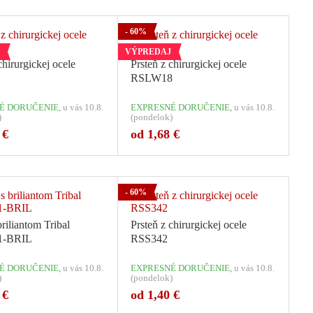
- 60%
VÝPREDAJ
chirurgickej ocele
Prsteň z chirurgickej ocele
RSLW18
É DORUČENIE,
u vás 10.8.
EXPRESNÉ DORUČENIE,
u vás 10.8.
)
(pondelok)
 €
od 1,68 €
Počet variant: 1
Počet variant: 1
- 60%
briliantom Tribal
Prsteň z chirurgickej ocele
-BRIL
RSS342
É DORUČENIE,
u vás 10.8.
EXPRESNÉ DORUČENIE,
u vás 10.8.
)
(pondelok)
 €
od 1,40 €