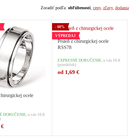
Zoradiť podľa:
obľúbenosti
,
ceny
,
zľavy
,
dodania
- 60%
VÝPREDAJ
Prsteň z chirurgickej ocele
RSS78
EXPRESNÉ DORUČENIE,
u vás 10.8.
(pondelok)
od 1,69 €
chirurgickej ocele
É DORUČENIE,
u vás 10.8.
)
 €
Počet variant: 1
Počet variant: 2