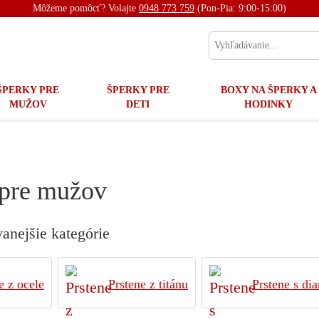
Môžeme pomôcť? Volajte
0948 773 759
(Pon-Pia: 9:00-15:00)
ŠPERKY PRE
ŠPERKY PRE
BOXY NA ŠPERKY A
MUŽOV
DETI
HODINKY
 pre mužov
anejšie kategórie
e z ocele
Prstene z titánu
Prstene s d