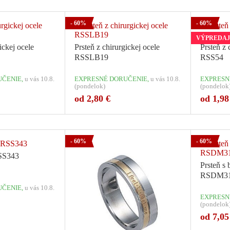
- 60%
- 60%
VÝPREDAJ
ickej ocele
Prsteň z chirurgickej ocele
Prsteň z 
RSSLB19
RSS54
ČENIE,
u vás 10.8.
EXPRESNÉ DORUČENIE,
u vás 10.8.
EXPRESN
(pondelok)
(pondelok
od 2,80 €
od 1,98
ariant: 1
Počet variant: 4
- 60%
- 60%
RSS343
Prsteň s 
RSDM31
ČENIE,
u vás 10.8.
EXPRESN
(pondelok
od 7,05