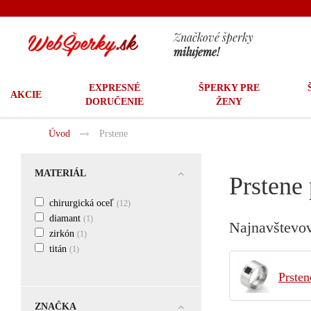
Značkové šperky
milujeme!
EXPRESNÉ
ŠPERKY PRE
AKCIE
DORUČENIE
ŽENY
Úvod
Prstene
MATERIÁL
Prstene
chirurgická oceľ
(12)
diamant
(1)
Najnavštevov
zirkón
(1)
titán
(1)
Prsten
ZNAČKA