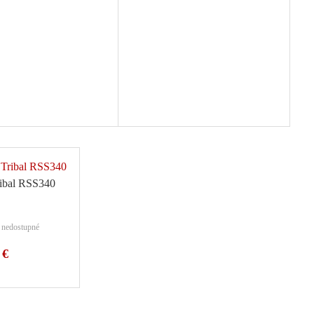
Počet variant: 1
Počet variant: 1
ribal RSS340
 nedostupné
 €
Počet variant: 1